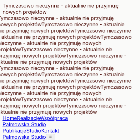
Tymczasowo nieczynne - aktualnie nie przyjmuję
nowych projektów
ymczasowo nieczynne - aktualnie nie przyjmuję
nowych projektów
Tymczasowo nieczynne - aktualnie
nie przyjmuję nowych projektów
Tymczasowo nieczynne
 aktualnie nie przyjmuję nowych projektów
Tymczasowo
ieczynne - aktualnie nie przyjmuję nowych
projektów
Tymczasowo nieczynne - aktualnie nie
przyjmuję nowych projektów
Tymczasowo nieczynne -
ktualnie nie przyjmuję nowych projektów
ymczasowo nieczynne - aktualnie nie przyjmuję
nowych projektów
Tymczasowo nieczynne - aktualnie
nie przyjmuję nowych projektów
Tymczasowo nieczynne
 aktualnie nie przyjmuję nowych projektów
Tymczasowo
ieczynne - aktualnie nie przyjmuję nowych
projektów
Tymczasowo nieczynne - aktualnie nie
przyjmuję nowych projektów
Tymczasowo nieczynne -
ktualnie nie przyjmuję nowych projektów
Home
Realizacje
Współpraca
Palmowska Studio
Publikacje
Studio
Kontakt
Palmowska Studio